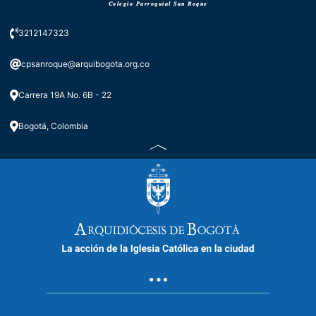
𝑪𝒐𝒍𝒆𝒈𝒊𝒐 𝑷𝒂𝒓𝒓𝒐𝒒𝒖𝒊𝒂𝒍 𝑺𝒂𝒏 𝑹𝒐𝒒𝒖𝒆
3212147323
cpsanroque@arquibogota.org.co
Carrera 19A No. 6B - 22
Bogotá, Colombia