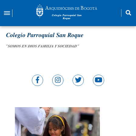
Pasar
al
𝑪𝒐𝒍𝒆𝒈𝒊𝒐 𝑷𝒂𝒓𝒓𝒐𝒒𝒖𝒊𝒂𝒍 𝑺𝒂𝒏
contenido
𝑹𝒐𝒒𝒖𝒆
principal
𝑪𝒐𝒍𝒆𝒈𝒊𝒐 𝑷𝒂𝒓𝒓𝒐𝒒𝒖𝒊𝒂𝒍 𝑺𝒂𝒏 𝑹𝒐𝒒𝒖𝒆
“𝑺𝑶𝑴𝑶𝑺 𝑬𝑵 𝑫𝑰𝑶𝑺 𝑭𝑨𝑴𝑰𝑳𝑰𝑨 𝒀 𝑺𝑶𝑪𝑰𝑬𝑫𝑨𝑫 ”