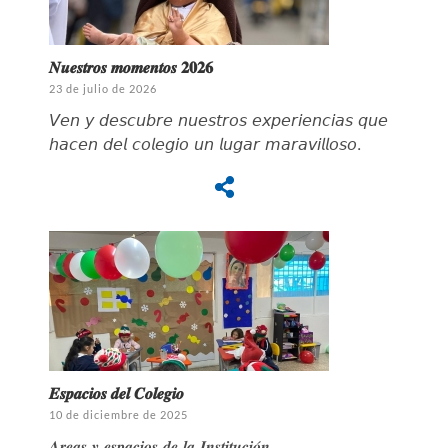
𝑵𝒖𝒆𝒔𝒕𝒓𝒐𝒔 𝒎𝒐𝒎𝒆𝒏𝒕𝒐𝒔 𝟐𝟎𝟐𝟔
23 de julio de 2026
𝘝𝘦𝘯 𝘺 𝘥𝘦𝘴𝘤𝘶𝘣𝘳𝘦 𝘯𝘶𝘦𝘴𝘵𝘳𝘰𝘴 𝘦𝘹𝘱𝘦𝘳𝘪𝘦𝘯𝘤𝘪𝘢𝘴 𝘲𝘶𝘦
𝘩𝘢𝘤𝘦𝘯 𝘥𝘦𝘭 𝘤𝘰𝘭𝘦𝘨𝘪𝘰 𝘶𝘯 𝘭𝘶𝘨𝘢𝘳 𝘮𝘢𝘳𝘢𝘷𝘪𝘭𝘭𝘰𝘴𝘰.
𝑬𝒔𝒑𝒂𝒄𝒊𝒐𝒔 𝒅𝒆𝒍 𝑪𝒐𝒍𝒆𝒈𝒊𝒐
10 de diciembre de 2025
𝑨𝒓𝒆𝒂𝒔 𝒚 𝒆𝒔𝒑𝒂𝒄𝒊𝒐𝒔 𝒅𝒆 𝒍𝒂 𝑰𝒏𝒔𝒕𝒊𝒕𝒖𝒄𝒊𝒐́𝒏