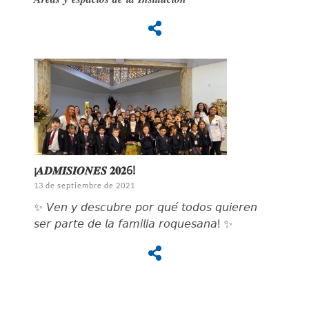
¡𝑨𝑫𝑴𝑰𝑺𝑰𝑶𝑵𝑬𝑺 𝟐𝟎𝟐6!
13 de septiembre de 2021
✨ 𝘝𝘦𝘯 𝘺 𝘥𝘦𝘴𝘤𝘶𝘣𝘳𝘦 𝘱𝘰𝘳 𝘲𝘶𝘦́ 𝘵𝘰𝘥𝘰𝘴 𝘲𝘶𝘪𝘦𝘳𝘦𝘯
𝘴𝘦𝘳 𝘱𝘢𝘳𝘵𝘦 𝘥𝘦 𝘭𝘢 𝘧𝘢𝘮𝘪𝘭𝘪𝘢 𝘳𝘰𝘲𝘶𝘦𝘴𝘢𝘯𝘢! ✨