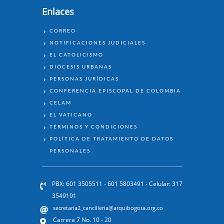
Enlaces
ENLACES
CORREO
NOTIFICACIONES JUDICIALES
EL CATOLICISMO
DIÓCESIS URBANAS
PERSONAS JURÍDICAS
CONFERENCIA EPISCOPAL DE COLOMBIA
CELAM
EL VATICANO
TÉRMINOS Y CONDICIONES
POLÍTICA DE TRATAMIENTO DE DATOS
PERSONALES
PBX: 601 3505511 - 601 5803491 - Celular: 317
3549191
secretaria2_cancilleria@arquibogota.org.co
Carrera 7 No. 10 - 20